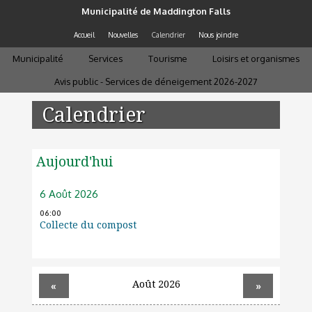
Aller au contenu principal
Municipalité de Maddington Falls
Accueil
Nouvelles
Calendrier
Nous joindre
Municipalité
Services
Tourisme
Loisirs et organismes
Avis public - Services de déneigement 2026-2027
Vous êtes ici
Calendrier
Aujourd'hui
6 Août 2026
06:00
Collecte du compost
Août 2026
«
»