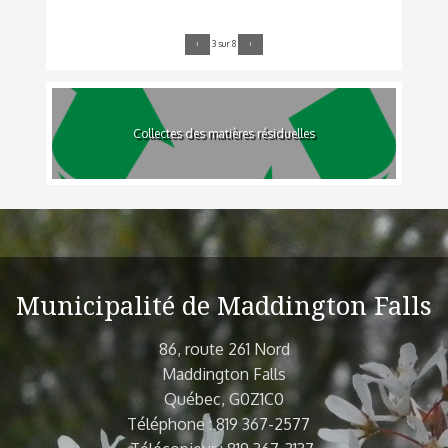
‹
3 sur 8
›
Collectes des matières résiduelles
Municipalité de Maddington Falls
86, route 261 Nord
Maddington Falls
Québec, G0Z1C0
Téléphone : 819 367-2577