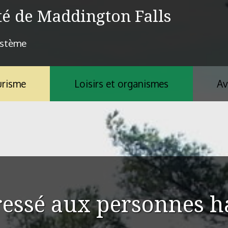
té de Maddington Falls
ystème
risme
Loisirs et organismes
Av
ressé aux personnes ha