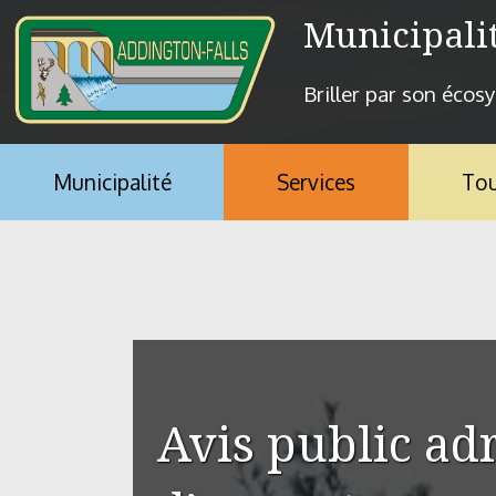
Aller au contenu principal
Municipali
Briller par son écos
Municipalité
Services
Tou
Vous êtes ici
Avis public ad