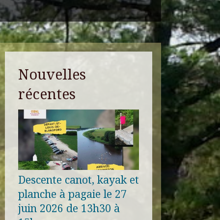
Nouvelles
récentes
Descente canot, kayak et
planche à pagaie le 27
juin 2026 de 13h30 à