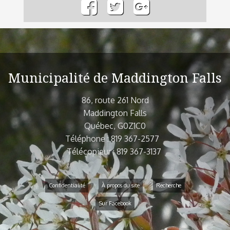
Municipalité de Maddington Falls
86, route 261 Nord
Maddington Falls
Québec, G0Z1C0
Téléphone : 819 367-2577
Télécopieur : 819 367-3137
Confidentialité
À propos du site
Recherche
Sur Facebook