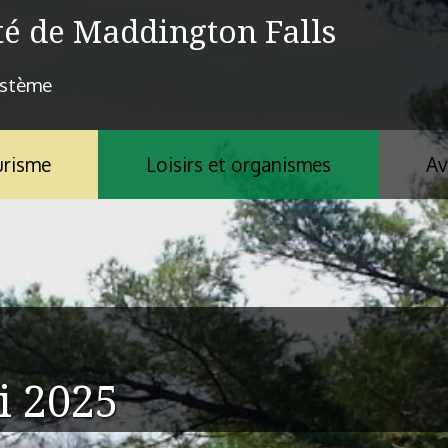
té de Maddington Falls
ystème
risme
Loisirs et organismes
Av
i 2025