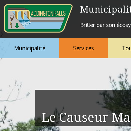
Aller au contenu principal
Municipali
Briller par son écos
Municipalité
Services
Tou
Vous êtes ici
Le Causeur Ma