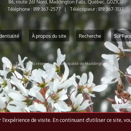
86, route 261 Nord, Maddington Falls, Québec, G0Z1C0
Téléphone : 819 367-2577 | Télécopieur : 819 367-3137
dentialité
À propos du site
Recherche
Sur Fac
Tous droits réservés. © Municipalité de Maddington Falls
l'expérience de visite. En continuant d'utiliser ce site, vo