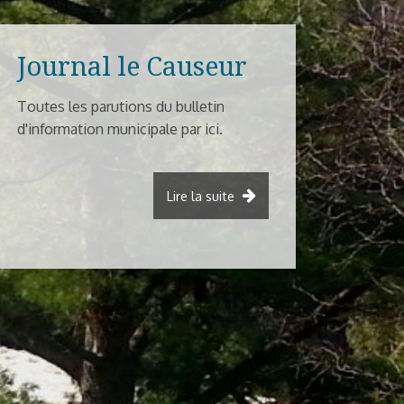
Journal le Causeur
Toutes les parutions du bulletin
d'information municipale par ici.
Lire la suite
de