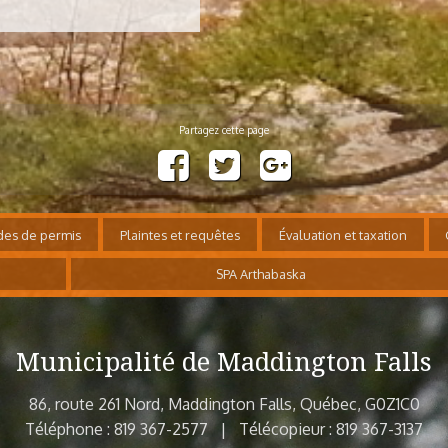
es de permis
Plaintes et requêtes
Évaluation et taxation
SPA Arthabaska
Municipalité de Maddington Falls
86, route 261 Nord, Maddington Falls, Québec, G0Z1C0
Téléphone : 819 367-2577 | Télécopieur : 819 367-3137