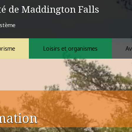
té de Maddington Falls
ystème
risme
Loisirs et organismes
Av
rmation