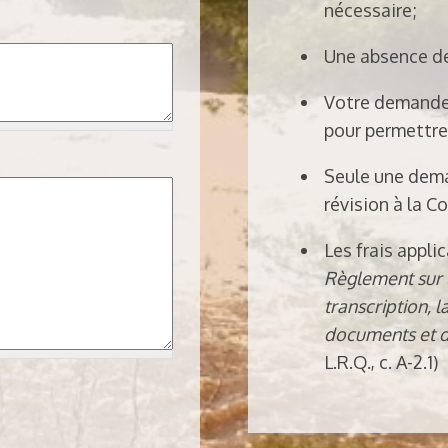
nécessaire;
Une absence de
Votre demande 
pour permettre
Seule une dema
révision à la C
Les frais appli
Règlement sur l
transcription, 
documents et 
L.R.Q., c. A-2.1)