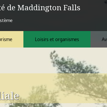
té de Maddington Falls
ystème
risme
Loisirs et organismes
Av
iale