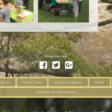
 poste
Grand Tronc
Journal le Causeur
MADA
Carrefour des générations