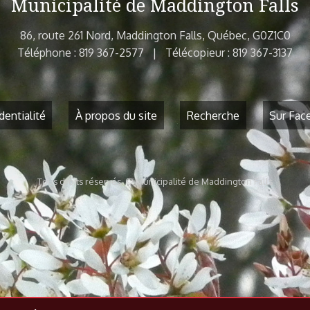
Municipalité de Maddington Falls
86, route 261 Nord, Maddington Falls, Québec, G0Z1C0
Téléphone : 819 367-2577 | Télécopieur : 819 367-3137
dentialité
À propos du site
Recherche
Sur Fac
Tous droits réservés. © Municipalité de Maddington Falls