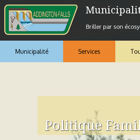
Aller au contenu principal
Municipali
Briller par son écos
Municipalité
Services
Tou
Vous êtes ici
Politique Famil