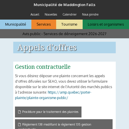
Aller au contenu principal
Municipalité de Maddington Falls
Accueil
Nouvelles
Calendrier
Nous joindre
Municipalité
Services
Tourisme
Loisirs et organismes
Avis public - Services de déneigement 2026-2027
Vous êtes ici
Appels d'offres
Gestion contractuelle
Si vous désirez déposer une plainte concernant les appels
d'offres difusées sur SEAO, vous devez utiliser le formulaire
disponible sur le site internet de l'Autorité des marchés publics
à l'adresse suivante:
https://amp.quebec/porter-
plainte/plainte-organisme-public/
Procédure pour le traitement des plaintes
Règlement 138 modifiant le règlement 135 gestion