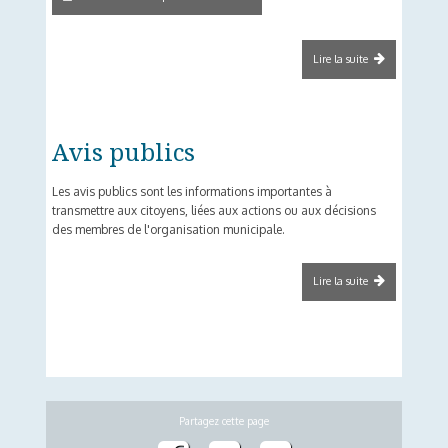
Lire la suite
de Liste
des
contrats
de plus
de
25000$
Avis publics
Les avis publics sont les informations importantes à
transmettre aux citoyens, liées aux actions ou aux décisions
des membres de l'organisation municipale.
Lire la suite
de Avis
publics