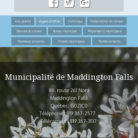
Avis publics
Appels d'offres
Historique
Présentation du conseil
Séances du conseil
Bureau municipal
Règlements municipaux
Nouveaux arrivants
Projets municipaux
Remerciements
Municipalité de Maddington Falls
86, route 261 Nord
Maddington Falls
Québec, G0Z1C0
Téléphone : 819 367-2577
Télécopieur : 819 367-3137